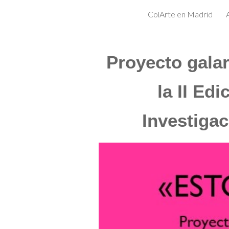
ColArte en Madrid
Sk
Proyecto gala
la II Ed
Investigac