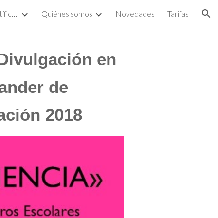
Proyectos de divulgación científica y artística
Quiénes somos
Novedades
Tarifas
ion
Divulgación en
tander
de
gación 2018